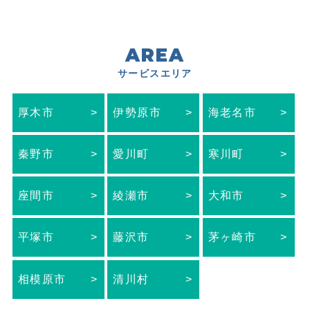
AREA
サービスエリア
厚木市
伊勢原市
海老名市
秦野市
愛川町
寒川町
座間市
綾瀬市
大和市
平塚市
藤沢市
茅ヶ崎市
相模原市
清川村