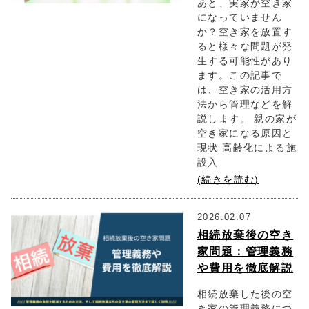
あと、実家が空き家
になっていません
か？空き家を放置す
ると様々な問題が発
生する可能性があり
ます。この記事で
は、空き家の活用方
法から管理などを解
説します。 親の家が
空き家になる原因と
現状 高齢化による施
設入
(続きを読む)
2026.02.07
相続放棄後の空き
家問題：管理義務
や費用を徹底解説
相続放棄した後の空
き家の管理義務につ