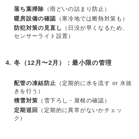
落ち葉掃除
（雨どいの詰まり防止）
暖房設備の確認
（寒冷地では断熱対策も）
防犯対策の見直し
（日没が早くなるため、
センサーライト設置）
4. 冬（12月〜2月）：最小限の管理
配管の凍結防止
（定期的に水を流す or 水抜
きを行う）
積雪対策
（雪下ろし・屋根の確認）
定期巡回
（定期的に異常がないかチェッ
ク）