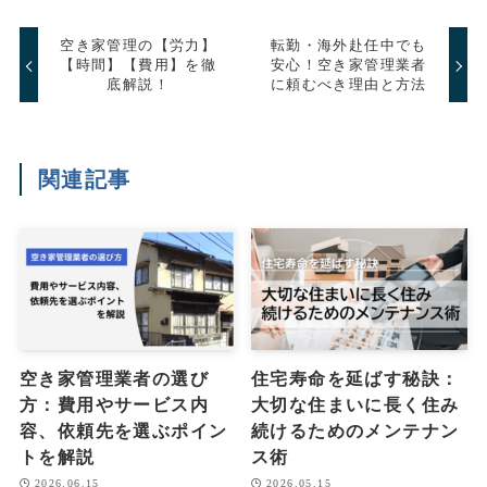
空き家管理の【労力】
転勤・海外赴任中でも
【時間】【費用】を徹
安心！空き家管理業者
底解説！
に頼むべき理由と方法
関連記事
空き家管理業者の選び
住宅寿命を延ばす秘訣：
方：費用やサービス内
大切な住まいに長く住み
容、依頼先を選ぶポイン
続けるためのメンテナン
トを解説
ス術
2026.06.15
2026.05.15