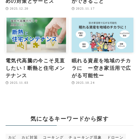
めの対策とサービス
ができること
2025.12.20
2025.11.17
電気代高騰の今こそ見直
眠れる資産を地域のチカ
したい！断熱と住宅メン
ラに ー空き家活用で広
テナンス
がる可能性ー
2025.11.03
2025.10.24
気になるキーワードから探す
カビ
カビ対策
コーキング
チョーキング現象
ドローン