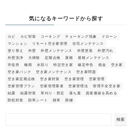
気になるキーワードから探す
カビ
カビ対策
コーキング
チョーキング現象
ドローン
マンション
リモート空き家管理
住宅メンテナンス
塗り替え
外壁
外壁メンテナンス
外壁塗装
外壁汚れ
外壁洗浄
大掃除
定期点検
屋根
屋根メンテナンス
市役所
梅雨
水回り
特定空き家
確定申告
税金
空き家
空き家バンク
空き家メンテナンス
空き家問題
空き家定期点検
空き家対策
空き家管理
空家管理
空家管理プラン
空家管理業者
空家管理法
管理不全空き家
結露
結露対策
草刈り・剪定
落ち葉
資産価値を高める
防犯対策
防草シート
雑草
雨樋
検索