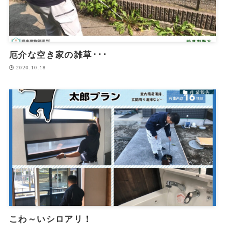
厄介な空き家の雑草･･･
2020.10.18
作業報告
こわ～いシロアリ！