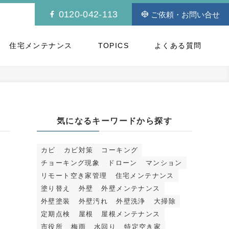
0120-042-113
ご依頼・お問い合せ
住宅メンテナンス
TOPICS
よくある質問
気になるキーワードから探す
カビ
カビ対策
コーキング
チョーキング現象
ドローン
マンション
リモート空き家管理
住宅メンテナンス
塗り替え
外壁
外壁メンテナンス
外壁塗装
外壁汚れ
外壁洗浄
大掃除
定期点検
屋根
屋根メンテナンス
市役所
梅雨
水回り
特定空き家