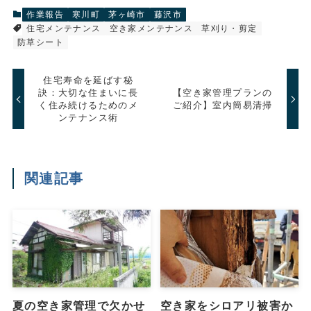
作業報告
寒川町
茅ヶ崎市
藤沢市
住宅メンテナンス
空き家メンテナンス
草刈り・剪定
防草シート
住宅寿命を延ばす秘
訣：大切な住まいに長
【空き家管理プランの
く住み続けるためのメ
ご紹介】室内簡易清掃
ンテナンス術
関連記事
夏の空き家管理で欠かせ
空き家をシロアリ被害か