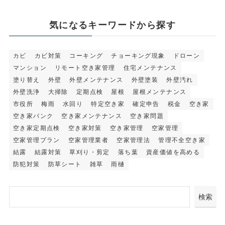
気になるキーワードから探す
カビ
カビ対策
コーキング
チョーキング現象
ドローン
マンション
リモート空き家管理
住宅メンテナンス
塗り替え
外壁
外壁メンテナンス
外壁塗装
外壁汚れ
外壁洗浄
大掃除
定期点検
屋根
屋根メンテナンス
市役所
梅雨
水回り
特定空き家
確定申告
税金
空き家
空き家バンク
空き家メンテナンス
空き家問題
空き家定期点検
空き家対策
空き家管理
空家管理
空家管理プラン
空家管理業者
空家管理法
管理不全空き家
結露
結露対策
草刈り・剪定
落ち葉
資産価値を高める
防犯対策
防草シート
雑草
雨樋
検索